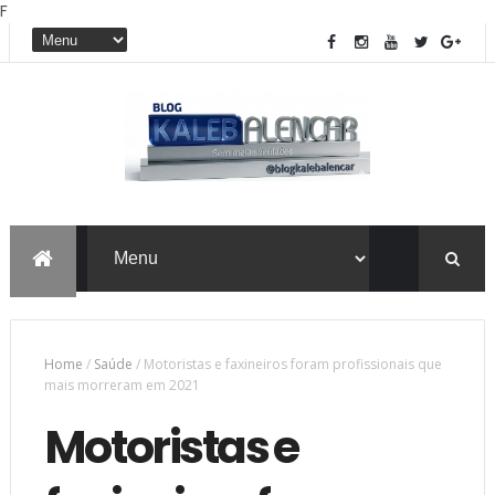
F
Home
/
Saúde
/
Motoristas e faxineiros foram profissionais que
mais morreram em 2021
Motoristas e