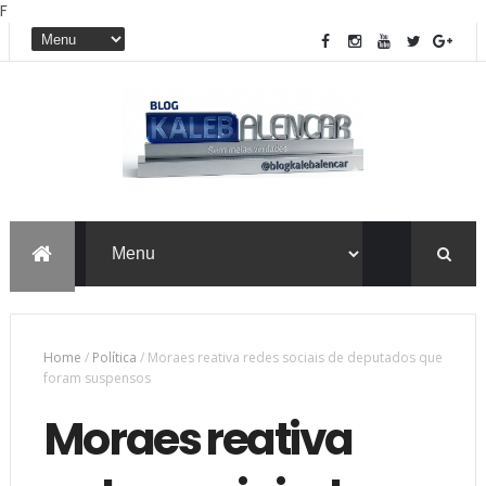
F
Home
/
Política
/
Moraes reativa redes sociais de deputados que
foram suspensos
Moraes reativa