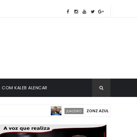
COM KALEB ALENCAR
ZONZ AZUL EM JUAZEIRO: IM
JUAZEIRO