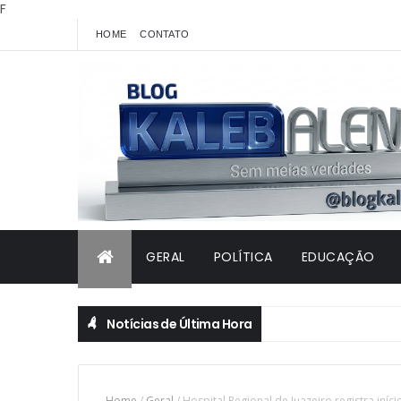
F
HOME
CONTATO
GERAL
POLÍTICA
EDUCAÇÃO
Notícias de Última Hora
Home
/
Geral
/
Hospital Regional de Juazeiro registra iníc