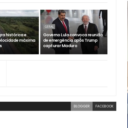
GERAL
ra histórica e
Governo Lula convoca reunião
velocidade máxima
de emergência após Trump
s
capturar Maduro
BLOGGER
FACEBOOK