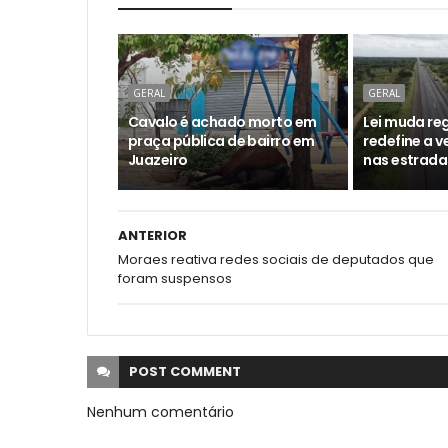
GERAL
GERAL
Cavalo é achado morto em
Lei muda reg
praça pública de bairro em
redefine a 
Juazeiro
nas estrada
ANTERIOR
Moraes reativa redes sociais de deputados que
foram suspensos
POST
COMMENT
Nenhum comentário