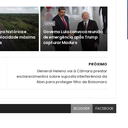
GERAL
ra histórica e
Governo Lula convoca reunião
velocidade máxima
de emergência após Trump
s
capturar Maduro
PRÓXIMO
General Heleno vai à Câmara prestar
esclarecimentos sobre suposta interferência da
Abin para proteger filho de Bolsonaro
BLOGGER
FACEBOOK