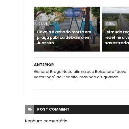
GERAL
GERAL
Cavalo é achado morto em
Lei muda reg
praça pública de bairro em
redefine a 
Juazeiro
nas estrada
ANTERIOR
General Braga Netto afirma que Bolsonaro "deve
voltar logo" ao Planalto, mas não diz quando
POST
COMMENT
Nenhum comentário