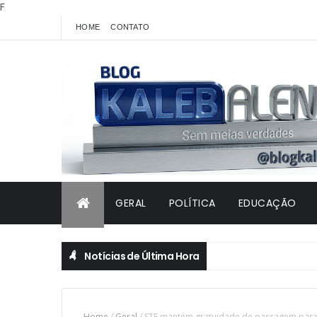
F
HOME
CONTATO
GERAL
POLÍTICA
EDUCAÇÃO
Notícias de Última Hora
Home
/
Geral
/
STF mantém gratuidade de passagem para 