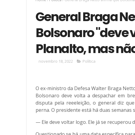
General Braga Ne
Bolsonaro "deve v
Planalto, mas nã
novembro 18, 2022
Política
O ex-ministro da Defesa Walter Braga Netto 
Bolsonaro deve volta a despachar em brev
disputa pela reeeleição, o general diz q
perna. O presidente está há duas semanas sem
— Ele deve voltar logo. Ele já se recuperou
Questionado se há uma data específica para