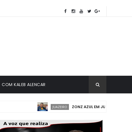
COM KALEB ALENCAR
ZONZ AZUL EM JUAZEIRO: IMPLANT
JUAZEIRO