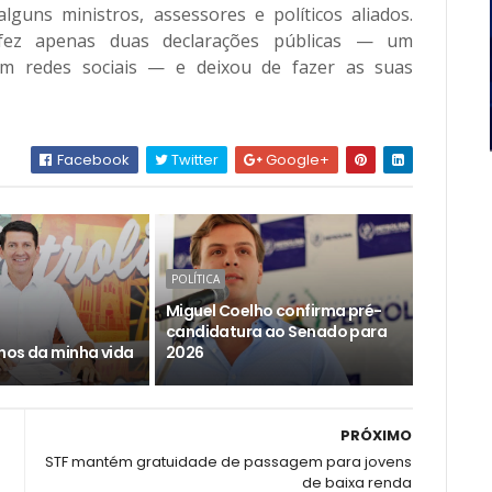
guns ministros, assessores e políticos aliados.
 fez apenas duas declarações públicas — um
m redes sociais — e deixou de fazer as suas
Facebook
Twitter
Google+
POLÍTICA
Miguel Coelho confirma pré-
candidatura ao Senado para
nos da minha vida
2026
PRÓXIMO
STF mantém gratuidade de passagem para jovens
de baixa renda