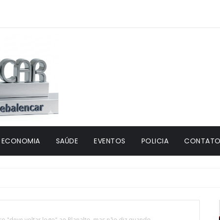
ECONOMIA
SAÚDE
EVENTOS
POLICIA
CONTATO 
o "deve voltar logo" ao Planalto, mas não diz quando