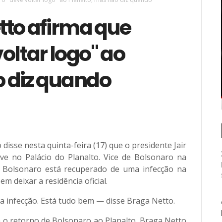
tto afirma que
oltar logo" ao
o diz quando
disse nesta quinta-feira (17) que o presidente Jair
e no Palácio do Planalto. Vice de Bolsonaro na
ue Bolsonaro está recuperado de uma infecção na
 deixar a residência oficial.
 da infecção. Está tudo bem — disse Braga Netto.
 o retorno de Bolsonaro ao Planalto, Braga Netto