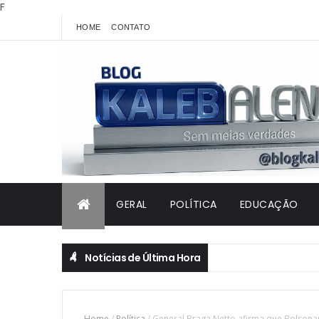
F
HOME
CONTATO
GERAL
POLÍTICA
EDUCAÇÃO
Notícias de Última Hora
Home
/
Política
/
General Braga Netto afirma que Bolsonar