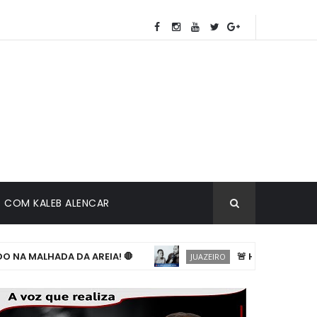
COM KALEB ALENCAR
 MALHADA DA AREIA! 🛑
🚨 HÁ MAIS DE 3 ANO
JUAZEIRO