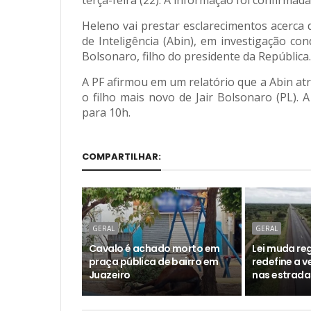
terça-feira (22). A informação foi confirmad
Heleno vai prestar esclarecimentos acerca 
de Inteligência (Abin), em investigação co
Bolsonaro, filho do presidente da República.
A PF afirmou em um relatório que a Abin a
o filho mais novo de Jair Bolsonaro (PL).
para 10h.
COMPARTILHAR:
GERAL
GERAL
Cavalo é achado morto em
Lei muda reg
praça pública de bairro em
redefine a 
Juazeiro
nas estrada