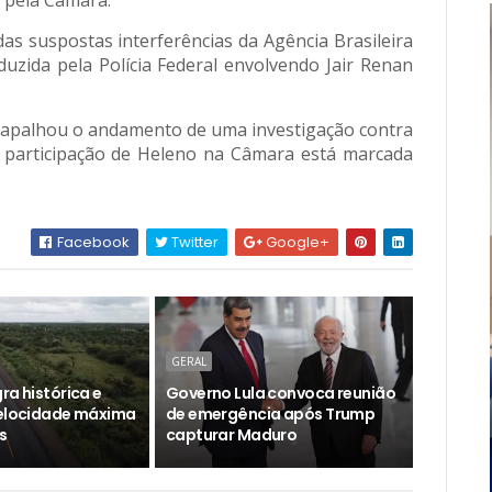
a pela Câmara.
das suspostas interferências da Agência Brasileira
nduzida pela Polícia Federal envolvendo Jair Renan
trapalhou o andamento de uma investigação contra
 A participação de Heleno na Câmara está marcada
Facebook
Twitter
Google+
GERAL
ra histórica e
Governo Lula convoca reunião
velocidade máxima
de emergência após Trump
s
capturar Maduro