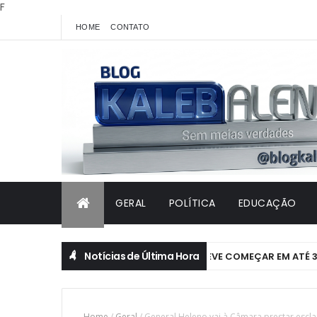
F
HOME
CONTATO
GERAL
POLÍTICA
EDUCAÇÃO
Notícias de Última Hora
NZ AZUL EM JUAZEIRO: IMPLANTAÇÃO DEVE COMEÇAR EM ATÉ 30 D
Home
/
Geral
/
General Heleno vai à Câmara prestar escla