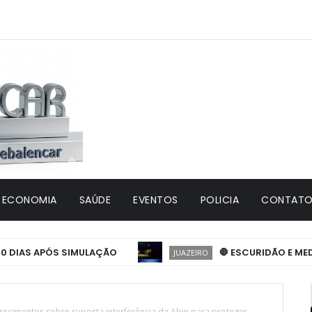
ECONOMIA
SAÚDE
EVENTOS
POLICIA
CONTATO 
IAS APÓS SIMULAÇÃO
🛑 ESCURIDÃO E MEDO NA
JUAZEIRO
recimentos sobre suposta interferência da Abin para proteger