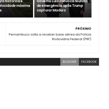
ra histórica e
Governo Lula convoca reunião
velocidade máxima
de emergência após Trump
s
capturar Maduro
PRÓXIMO
Pernambuco volta a receber base aérea da Polícia
Rodoviária Federal (PRF)
BLOGGER
FACEBOOK