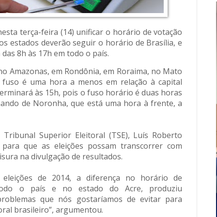
nesta terça-feira (14) unificar o horário de votação
os estados deverão seguir o horário de Brasília, e
a das 8h às 17h em todo o país.
h no Amazonas, em Rondônia, em Roraima, no Mato
 fuso é uma hora a menos em relação à capital
 terminará às 15h, pois o fuso horário é duas horas
nando de Noronha, que está uma hora à frente, a
ribunal Superior Eleitoral (TSE), Luís Roberto
 para que as eleições possam transcorrer com
lisura na divulgação de resultados.
 eleições de 2014, a diferença no horário de
odo o país e no estado do Acre, produziu
e problemas que nós gostaríamos de evitar para
oral brasileiro”, argumentou.