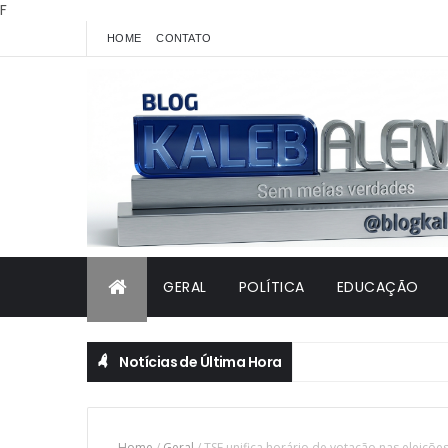
F
HOME
CONTATO
GERAL
POLÍTICA
EDUCAÇÃO
Notícias de Última Hora
Home
/
Geral
/
TSE unifica horário de votação nas eleiçõe