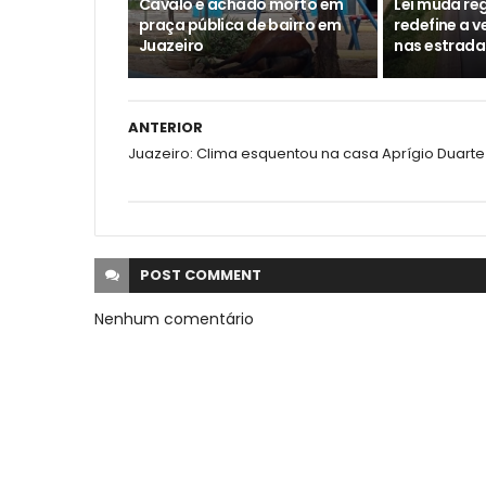
Cavalo é achado morto em
Lei muda reg
praça pública de bairro em
redefine a 
Juazeiro
nas estrada
ANTERIOR
Juazeiro: Clima esquentou na casa Aprígio Duarte
POST
COMMENT
Nenhum comentário