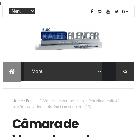
F
Home
/
Política
/
Câmara de Vereadores de Petrolina realiza 1ª
sessão por videoconferência nesta sexta (15)
Câmara de