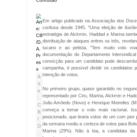
Confusão
Em artigo publicado na Associação dos Doce
confusa desde 1945. “Uma eleição de ilusõe
estratégia de Alckmin, Haddad e Marina ta
distribuição de ataques entres os três, revel
tucano e ao petista. “Tem muito voto voan
documentação do Departamento Intersindical
convicção para um candidato pode descambar 
campanha, é possível dividir os candidatos
intenção de votos.
A
rt
No primeiro grupo, quase garantido no segun
e
representado por Ciro, Marina, Alckmin e Hadd
:
João Amôedo (Novo) e Henrique Meirelles (MD
C
começa a tornar o voto mais racional. Is
B
posicionado, que tiraria votos de um com pior 
/
da semana mediu a certeza de votos para Bols
D
Marina (29%). Não à toa, a candidata da
.