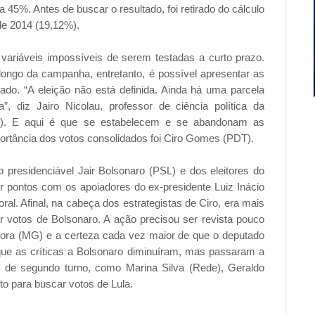
 45%. Antes de buscar o resultado, foi retirado do cálculo
de 2014 (19,12%).
 variáveis impossíveis de serem testadas a curto prazo.
ongo da campanha, entretanto, é possível apresentar as
rado. “A eleição não está definida. Ainda há uma parcela
, diz Jairo Nicolau, professor de ciência política da
RJ). E aqui é que se estabelecem e se abandonam as
portância dos votos consolidados foi Ciro Gomes (PDT).
 presidenciável Jair Bolsonaro (PSL) e dos eleitores do
r pontos com os apoiadores do ex-presidente Luiz Inácio
oral. Afinal, na cabeça dos estrategistas de Ciro, era mais
irar votos de Bolsonaro. A ação precisou ser revista pouco
Fora (MG) e a certeza cada vez maior de que o deputado
ue as críticas a Bolsonaro diminuíram, mas passaram a
al de segundo turno, como Marina Silva (Rede), Geraldo
o para buscar votos de Lula.