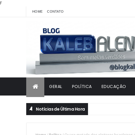
F
HOME
CONTATO
GERAL
POLÍTICA
EDUCAÇÃO
Notícias de Última Hora
Home
/
Política
/
Quase metade dos eleitores brasileiros