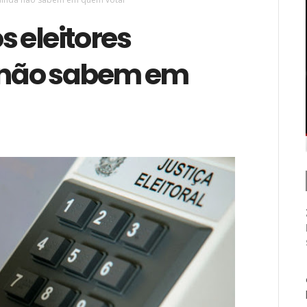
 eleitores
a não sabem em