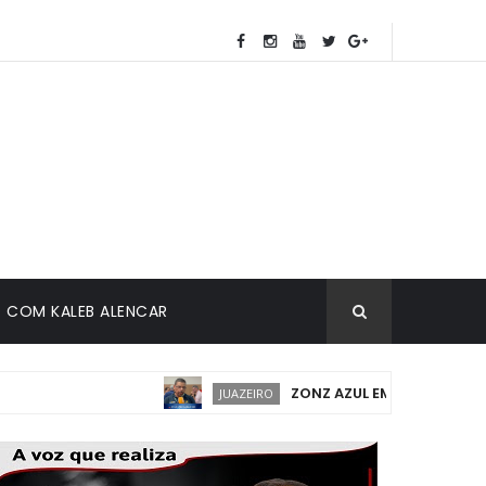
COM KALEB ALENCAR
ZONZ AZUL EM JUAZEIRO: IMPLAN
JUAZEIRO