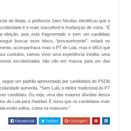
cial do Ibope, o professor Jairo Nicolau identificou que o
escolaridade é o mais suscetível a mudanças de votos. “É
a eleição, pois está fragmentado e sem um candidato
nseguir buscar esse bloco, “provavelmente”, estará no
icamente, acompanhava mais o PT de Lula, mas é difícil que
so contrário, vamos viver uma experiência inédita: uma
 menos escolarizados não vão em massa para um dos
au, segue um padrão apresentado por candidatos do PSDB
olaridade aumenta. “Sem Lula, o eleitor tradicional do PT
uer candidato. Ou seja, uma das maiores dúvidas dessa
otos de Lula para Haddad. É nisso que os candidatos mais
nda estão soltos, como se voassem.”
Facebook
Twitter
Google+