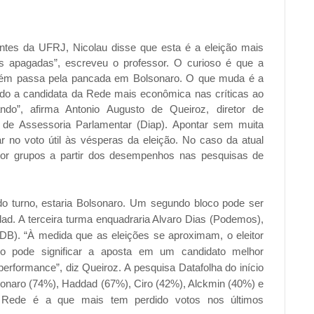
ntes da UFRJ, Nicolau disse que esta é a eleição mais
s apagadas”, escreveu o professor. O curioso é que a
mbém passa pela pancada em Bolsonaro. O que muda é a
ando a candidata da Rede mais econômica nas críticas ao
do”, afirma Antonio Augusto de Queiroz, diretor de
 de Assessoria Parlamentar (Diap). Apontar sem muita
no voto útil às vésperas da eleição. No caso da atual
 por grupos a partir dos desempenhos nas pesquisas de
do turno, estaria Bolsonaro. Um segundo bloco pode ser
ad. A terceira turma enquadraria Alvaro Dias (Podemos),
B). “À medida que as eleições se aproximam, o eleitor
so pode significar a aposta em um candidato melhor
performance”, diz Queiroz. A pesquisa Datafolha do início
onaro (74%), Haddad (67%), Ciro (42%), Alckmin (40%) e
 Rede é a que mais tem perdido votos nos últimos