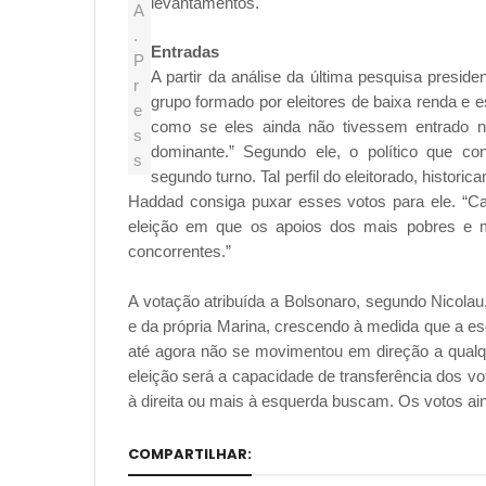
levantamentos.
A
.
Entradas
P
A partir da análise da última pesquisa presiden
r
grupo formado por eleitores de baixa renda e 
e
como se eles ainda não tivessem entrado n
s
dominante.” Segundo ele, o político que co
s
segundo turno. Tal perfil do eleitorado, histor
Haddad consiga puxar esses votos para ele. “Ca
eleição em que os apoios dos mais pobres e
concorrentes.”
A votação atribuída a Bolsonaro, segundo Nicol
e da própria Marina, crescendo à medida que a esc
até agora não se movimentou em direção a qualq
eleição será a capacidade de transferência dos v
à direita ou mais à esquerda buscam. Os votos ai
COMPARTILHAR: