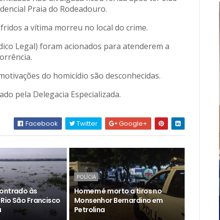
sidencial Praia do Rodeadouro.
ridos a vítima morreu no local do crime.
Médico Legal) foram acionados para atenderem a
orrência.
motivações do homicídio são desconhecidas.
ado pela Delegacia Especializada.
Facebook
Twitter
Google+
POLÍCIA
ontrado às
Homem é morto a tiros no
Rio São Francisco
Monsenhor Bernardino em
a
Petrolina