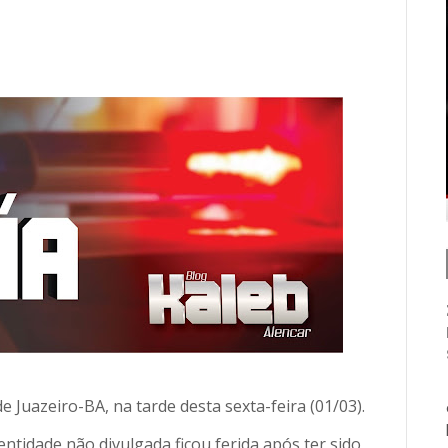
Juazeiro-BA, na tarde desta sexta-feira (01/03).
ntidade não divulgada ficou ferida após ter sido