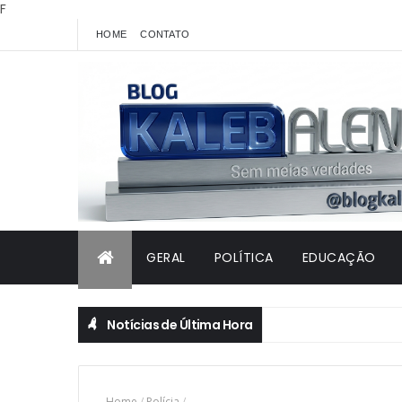
F
HOME
CONTATO
GERAL
POLÍTICA
EDUCAÇÃO
Notícias de Última Hora
Home
/
Polícia
/