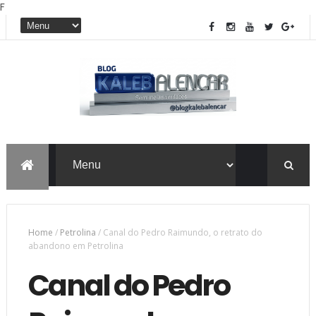
F
Home
/
Petrolina
/
Canal do Pedro Raimundo, o retrato do
abandono em Petrolina
Canal do Pedro