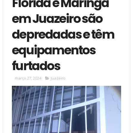
Flórida e Maringá
em Juazeiro são
depredadas e têm
equipamentos
furtados
março 27, 2024
Juazeiro