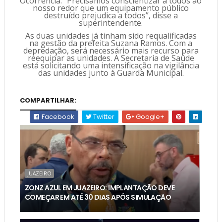
Ocorrência. “Precisamos conscientizar a todos ao
nosso redor que um equipamento público
destruído prejudica a todos”, disse a
superintendente.
As duas unidades já tinham sido requalificadas
na gestão da prefeita Suzana Ramos. Com a
depredação, será necessário mais recurso para
reequipar as unidades. A Secretaria de Saúde
está solicitando uma intensificação na vigilância
das unidades junto à Guarda Municipal
.
COMPARTILHAR:
Facebook
Twitter
Google+
JUAZEIRO
ZONZ AZUL EM JUAZEIRO: IMPLANTAÇÃO DEVE
COMEÇAR EM ATÉ 30 DIAS APÓS SIMULAÇÃO