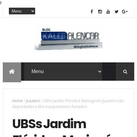
F
Home
/
Juazeiro
/
UBSs Jardim Flórida e Maringá em Juazeiro são
depredadas e têm equipamentos furtados
UBSs Jardim