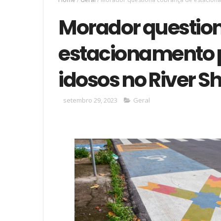
Morador questio
estacionamento p
idosos no River 
setembro 29, 2023
Geral