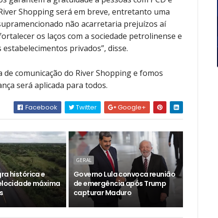
 River Shopping será em breve, entretanto uma
 supramencionado não acarretaria prejuízos aí
fortalecer os laços com a sociedade petrolinense e
 estabelecimentos privados”, disse.
a de comunicação do River Shopping e fomos
nça será aplicada para todos.
Facebook
Twitter
Google+
GERAL
ra histórica e
Governo Lula convoca reunião
velocidade máxima
de emergência após Trump
s
capturar Maduro