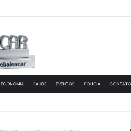
ECONOMIA
SAÚDE
EVENTOS
POLICIA
CONTATO 
ento para autistas e idosos no River Shopping