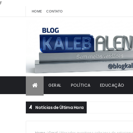
F
HOME
CONTATO
GERAL
POLÍTICA
EDUCAÇÃO
Notícias de Última Hora
Home
/
Geral
/
Morador questiona cobrança de estacionam