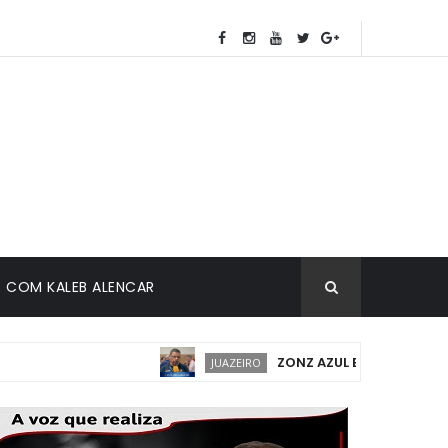
COM KALEB ALENCAR
ZONZ AZUL EM JUAZEIRO: IMPL
JUAZEIRO