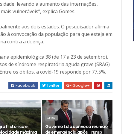
nsidade, levando a aumento das internações,
mais vulneráveis”, explica Gomes.
cipalmente aos dois estados. O pesquisador afirma
ção à convocação da população para que esteja em
ina contra a doença.
na epidemiológica 38 (de 17 a 23 de setembro).
sos de síndrome respiratória aguda grave (SRAG)
Entre os óbitos, a covid-19 responde por 77,5%.
Facebook
Twitter
Google+
GERAL
ra histórica e
Governo Lula convoca reunião
velocidade máxima
de emergência após Trump