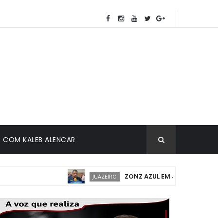
COM KALEB ALENCAR
ZONZ AZUL EM JUAZEIRO: IMPLANT
JUAZEIRO