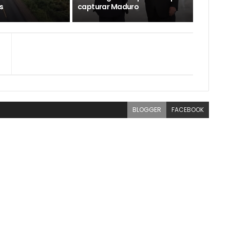
s
capturar Maduro
BLOGGER
FACEBOOK