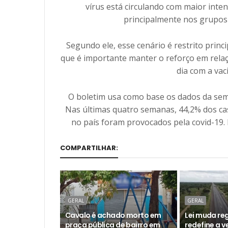
vírus está circulando com maior inte
principalmente nos grupos 
Segundo ele, esse cenário é restrito prin
que é importante manter o reforço em rela
dia com a vac
O boletim usa como base os dados da sema
Nas últimas quatro semanas, 44,2% dos ca
no país foram provocados pela covid-19. 
COMPARTILHAR:
GERAL
GERAL
Cavalo é achado morto em
Lei muda reg
praça pública de bairro em
redefine a 