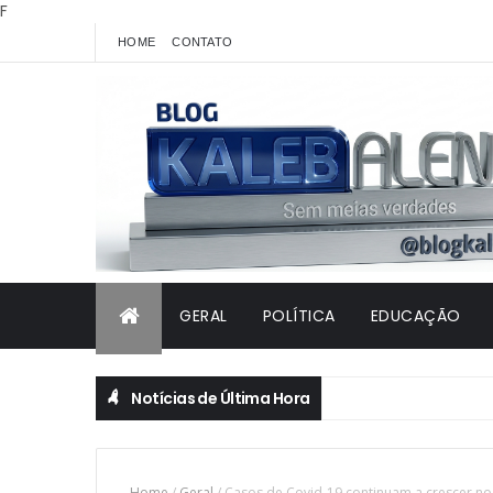
F
HOME
CONTATO
GERAL
POLÍTICA
EDUCAÇÃO
Notícias de Última Hora
Home
/
Geral
/
Casos de Covid-19 continuam a crescer no