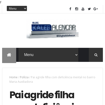
F
Home
/
Polícia
/
Pai agride filha com deficiência mental no bairro
Maria Auxiliadora
Pai agride filha