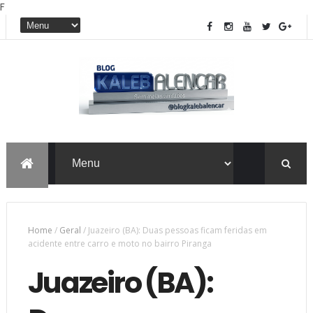
F
Home
/
Geral
/
Juazeiro (BA): Duas pessoas ficam feridas em
acidente entre carro e moto no bairro Piranga
Juazeiro (BA):