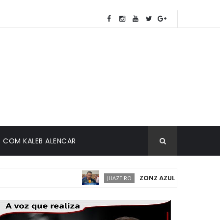
COM KALEB ALENCAR
ZONZ AZUL EM JUAZEIRO: IMP
JUAZEIRO