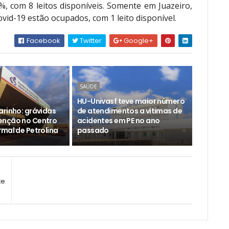
, com 8 leitos disponíveis. Somente em Juazeiro,
vid-19 estão ocupados, com 1 leito disponível.
Facebook
Twitter
Google+
SAÚDE
HU-Univasf teve maior número
arinho: grávidas
de atendimentos a vítimas de
enção no Centro
acidentes em PE no ano
rmal de Petrolina
passado
te