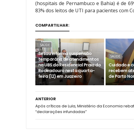
(hospitais de Pernambuco e Bahia) é de 69%
83% dos leitos de UTI para pacientes com Co
COMPARTILHAR:
SAÚDE
Sesau informa suspensão
SAÚDE
temporária de atendimentos
na UBS do Residencial Praia do
Cuidado e c
Rodeadouro nesta quarta-
recebem at
feira (12) em Juazeiro
de Parto No
ANTERIOR
Após críticas de Lula, Ministério da Economia reba
“declarações infundadas”