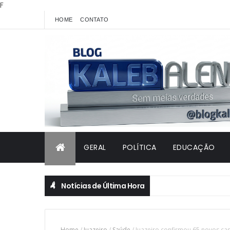
F
HOME
CONTATO
GERAL
POLÍTICA
EDUCAÇÃO
Notícias de Última Hora
Home
/
Juazeiro
/
Saúde
/
Juazeiro confirmou 65 novos ca