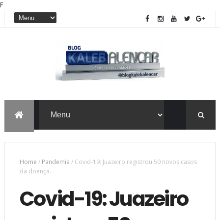
F
Home
/
Pandemia
/
Covid-19: Juazeiro registrou 50 novos casos
da doença.
Covid-19: Juazeiro