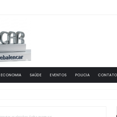
ECONOMIA
SAÚDE
EVENTOS
POLICIA
CONTATO 
isputar as eleições; Saiba quem sai