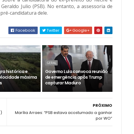
,
Geraldo Julio
(
PSB
). No entanto, a assessoria de
pré-candidatura dele.
Facebook
Twitter
Google+
GERAL
ra histórica e
Governo Lula convoca reunião
velocidade máxima
de emergência após Trump
s
capturar Maduro
PRÓXIMO
4)
Marília Arraes: “PSB estava acostumado a ganhar
por WO”