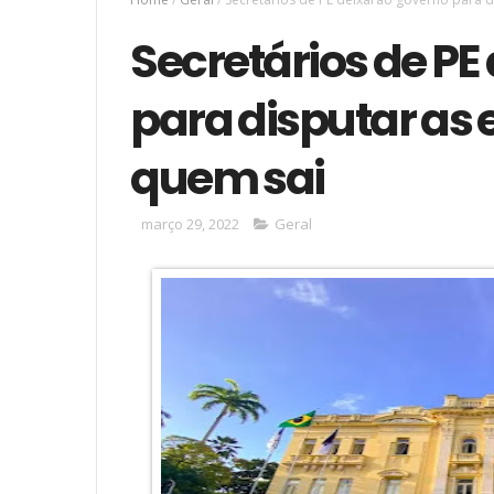
Secretários de PE
para disputar as 
quem sai
março 29, 2022
Geral