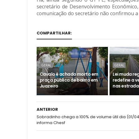
secretário de Desenvolvimento Econômico
comunicação do secretário não confirmou a 
COMPARTILHAR:
GERAL
GERAL
Cavalo é achado morto em
Lei muda reg
praça pública de bairro em
redefine a 
Juazeiro
nas estrada
ANTERIOR
Sobradinho chega a 100% de volume útil dia (01/0
informa Chesf