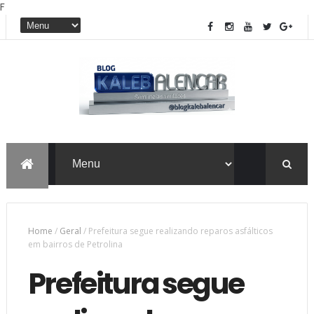
F
Home
/
Geral
/
Prefeitura segue realizando reparos asfálticos
em bairros de Petrolina
Prefeitura segue