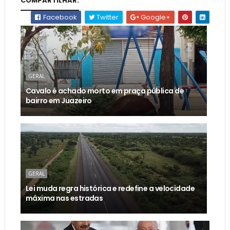
COMPARTILHAR:
Facebook
Twitter
Google+
GERAL
Cavalo é achado morto em praça pública de
bairro em Juazeiro
GERAL
Lei muda regra histórica e redefine a velocidade
máxima nas estradas