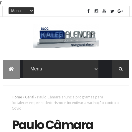
F
Home
/
Geral
/
Paulo Câmara anuncia programas para
fortalecer empreendedorismo e incentivar a vacinação contra a
Covid
Paulo Câmara