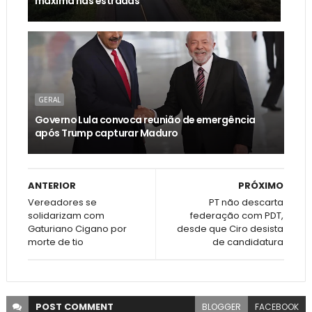
máxima nas estradas
GERAL
Governo Lula convoca reunião de emergência
após Trump capturar Maduro
ANTERIOR
PRÓXIMO
Vereadores se
PT não descarta
solidarizam com
federação com PDT,
Gaturiano Cigano por
desde que Ciro desista
morte de tio
de candidatura
POST
COMMENT
BLOGGER
FACEBOOK