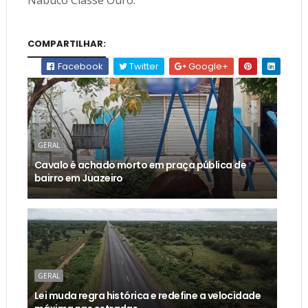
Nabuco Classe Ouro.
COMPARTILHAR:
Facebook
Twitter
Google+
GERAL
Cavalo é achado morto em praça pública de
bairro em Juazeiro
GERAL
Lei muda regra histórica e redefine a velocidade