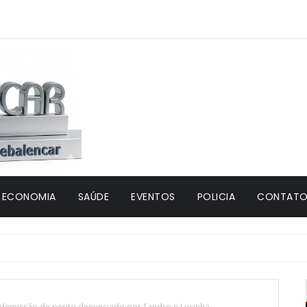
ECONOMIA
SAÚDE
EVENTOS
POLICIA
CONTATO 
 demissão de perito denunciado por Sandro e Lucinha