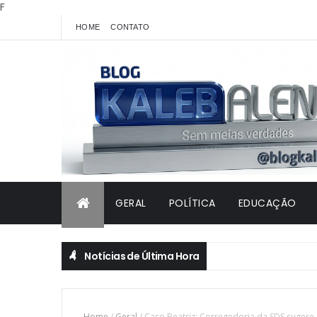
F
HOME
CONTATO
GERAL
POLÍTICA
EDUCAÇÃO
Notícias de Última Hora
Home
/
Geral
/
Caso Beatriz: Corregedoria da SDS sugere