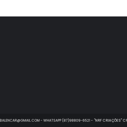
ALEBALENCAR@GMAIL.COM - WHATSAPP (87)98809-6521
- "NRF CRIAÇÕES" C