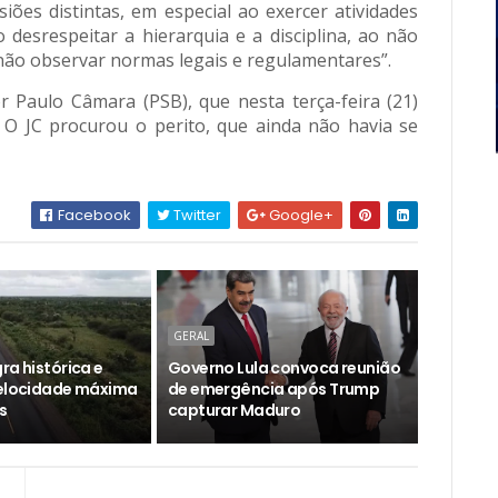
ões distintas, em especial ao exercer atividades
ao desrespeitar a hierarquia e a disciplina, ao não
o não observar normas legais e regulamentares”.
 Paulo Câmara (PSB), que nesta terça-feira (21)
 O JC procurou o perito, que ainda não havia se
Facebook
Twitter
Google+
GERAL
ra histórica e
Governo Lula convoca reunião
velocidade máxima
de emergência após Trump
s
capturar Maduro