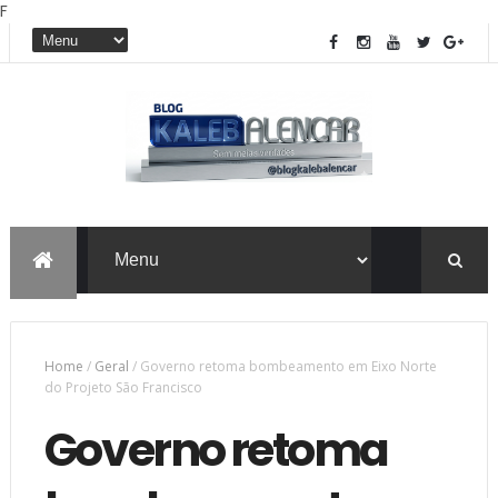
F
Home
/
Geral
/
Governo retoma bombeamento em Eixo Norte
do Projeto São Francisco
Governo retoma