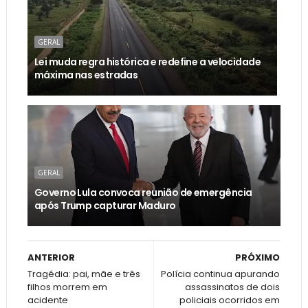
GERAL
Lei muda regra histórica e redefine a velocidade
máxima nas estradas
GERAL
Governo Lula convoca reunião de emergência
após Trump capturar Maduro
ANTERIOR
PRÓXIMO
Tragédia: pai, mãe e três
Polícia continua apurando
filhos morrem em
assassinatos de dois
acidente
policiais ocorridos em