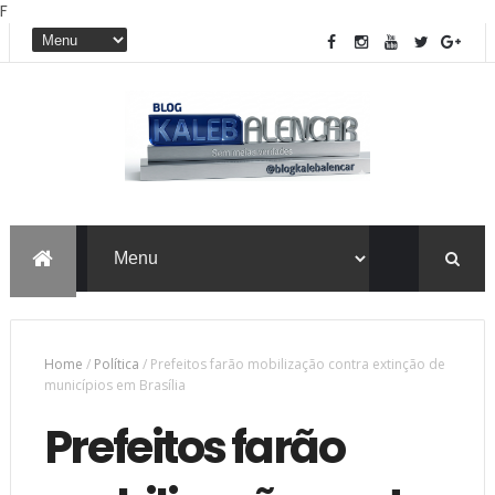
F
Home
/
Política
/
Prefeitos farão mobilização contra extinção de
municípios em Brasília
Prefeitos farão