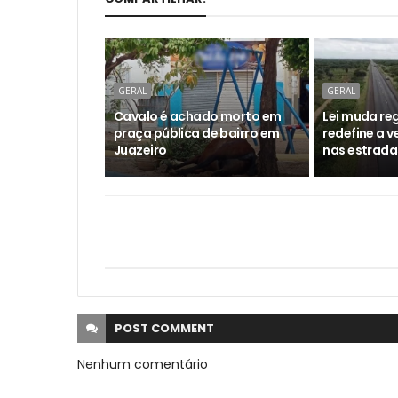
GERAL
GERAL
Cavalo é achado morto em
Lei muda reg
praça pública de bairro em
redefine a 
Juazeiro
nas estrada
POST
COMMENT
Nenhum comentário