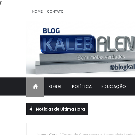
F
HOME
CONTATO
GERAL
POLÍTICA
EDUCAÇÃO
Notícias de Última Hora
Home
/
Geral
/
Corpo de Gugu chega a Assembleia Legislat