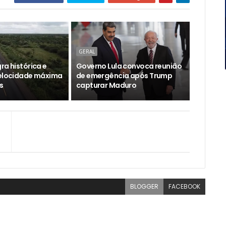
GERAL
ra histórica e
Governo Lula convoca reunião
velocidade máxima
de emergência após Trump
s
capturar Maduro
BLOGGER
FACEBOOK