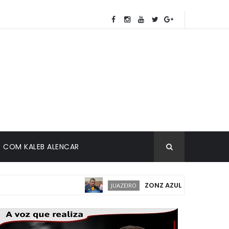
COM KALEB ALENCAR
ZONZ AZUL EM JUAZEIRO: IMP
JUAZEIRO