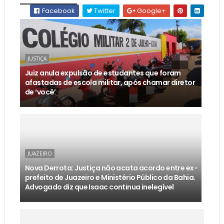
Facebook
Twitter
Google+
JUSTIÇA
Juiz anula expulsão de estudantes que foram
afastadas de escola militar, após chamar diretor
de ‘você’
JUAZEIRO
Nova Derrota: Justiça não acata acordo entre ex-
prefeito de Juazeiro e Ministério Público da Bahia.
Advogado diz que Isaac continua inelegível