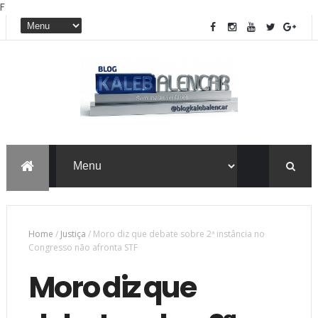
F
Home
/
Justiça
/
Moro diz que debate sobre 2ª instância no
Congresso não afronta STF
Moro diz que