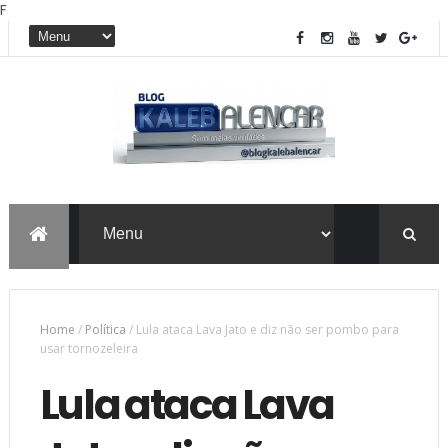
F
Home
/
Política
/
Lula ataca Lava Jato e diz não ser pombo para
usar tornozeleira
Lula ataca Lava