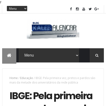
F
Home
/
Educação
/
IBGE: Pela primeira vez, pretos e pardos são
mais da metade dos universitários da rede pública
IBGE: Pela primeira