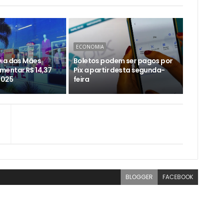
ECONOMIA
ia das Mães
Boletos podem ser pagos por
entar R$ 14,37
Pix a partir desta segunda-
2025
feira
BLOGGER
FACEBOOK