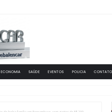
ECONOMIA
SAÚDE
EVENTOS
POLICIA
CONTATO 
io do bolsa família em Pernambuco, com gastos de R$ 200