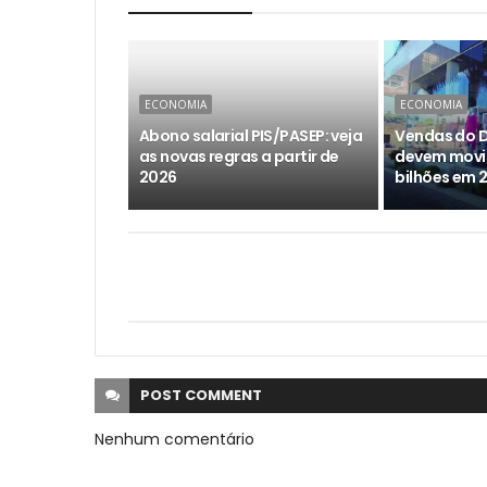
ECONOMIA
ECONOMIA
Abono salarial PIS/PASEP: veja
Vendas do D
as novas regras a partir de
devem movim
2026
bilhões em 
POST
COMMENT
Nenhum comentário