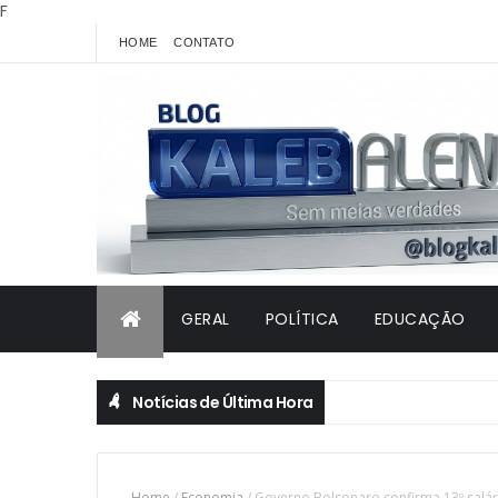
F
HOME
CONTATO
GERAL
POLÍTICA
EDUCAÇÃO
Notícias de Última Hora
Home
/
Economia
/
Governo Bolsonaro confirma 13º salár