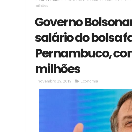
milhões
Governo Bolsonar
salário do bolsa 
Pernambuco, com
milhões
novembro 29, 2019
Economia