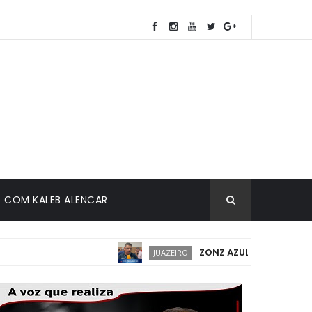
COM KALEB ALENCAR
ZONZ AZUL EM JUAZEIRO: IMP
JUAZEIRO