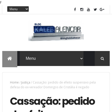
F
Home
/
Justiça
/
Cassação: pedido de efeito suspensivo pela
defesa do ex-vereador Domingos de Cristália é negado
Cassação: pedido