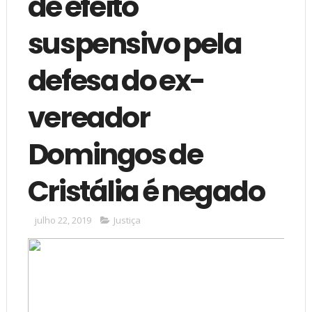
de efeito
suspensivo pela
defesa do ex-
vereador
Domingos de
Cristália é negado
julho 22, 2019
Justiça