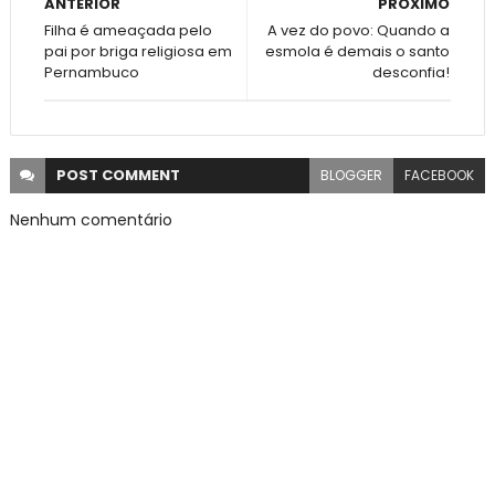
ANTERIOR
PRÓXIMO
Filha é ameaçada pelo
A vez do povo: Quando a
pai por briga religiosa em
esmola é demais o santo
Pernambuco
desconfia!
POST
COMMENT
BLOGGER
FACEBOOK
Nenhum comentário