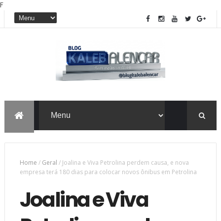
F
Home
/
Geral
/
Joalina e Viva Petrolina perdem causa, e nova
empresa terá 180 dias para colocar novos ônibus em Petrolina
Joalina e Viva