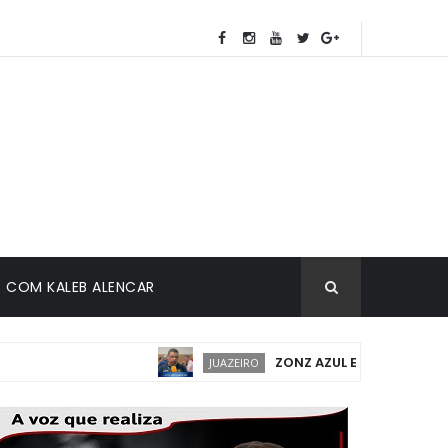
COM KALEB ALENCAR
ZONZ AZUL EM JUAZEIRO: IMPL
JUAZEIRO