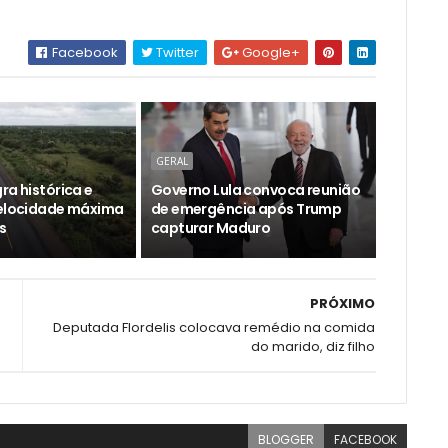
Facebook
Twitter
Google+
GERAL
ra histórica e
Governo Lula convoca reunião
velocidade máxima
de emergência após Trump
s
capturar Maduro
PRÓXIMO
Deputada Flordelis colocava remédio na comida
do marido, diz filho
BLOGGER
FACEBOOK