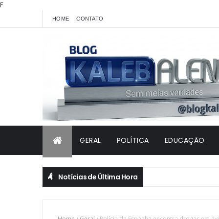
F
HOME
CONTATO
GERAL
POLÍTICA
EDUCAÇÃO
Notícias de Última Hora
Home
/
Geral
/
Polícia da Espanha encontra drogas em av