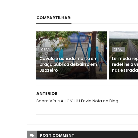
COMPARTILHAR:
GERAL
GERAL
Cavalo é achado morto em
Lei muda reg
praça pública de bairro em
redefine a 
Juazeiro
nas estrada
ANTERIOR
Sobre Vírus A-H1N1 HU Envia Nota ao Blog
POST
COMMENT