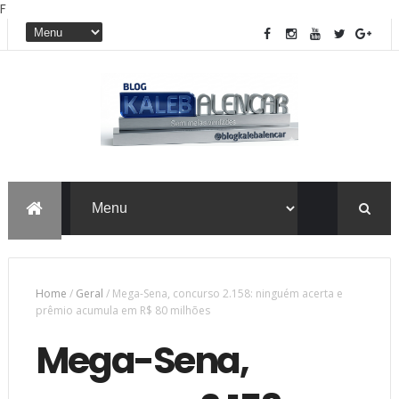
F
Home
/
Geral
/
Mega-Sena, concurso 2.158: ninguém acerta e
prêmio acumula em R$ 80 milhões
Mega-Sena,