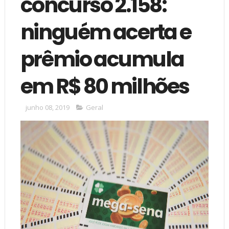
concurso 2.158:
ninguém acerta e
prêmio acumula
em R$ 80 milhões
junho 08, 2019
Geral