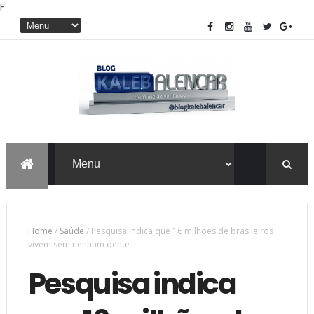
F
Home
/
Saúde
/
Pesquisa indica que 16 milhões de brasileiros
vivem sem nenhum dente
Pesquisa indica