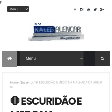
F
Home
/
Juazeiro
/
🛑 ESCURIDÃO E MEDO NA MALHADA DA AREIA!
🛑
🛑 ESCURIDÃO E