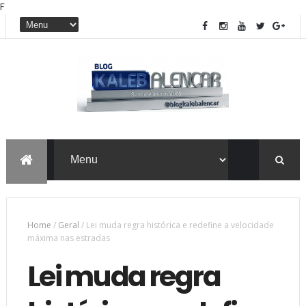
F
Home
/
Geral
/
Lei muda regra histórica e redefine a velocidade
máxima nas estradas
Lei muda regra