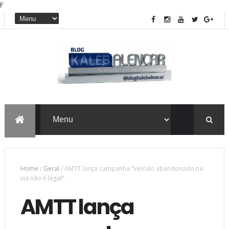
F
Home
/
Geral
/
AMTT lança campanha “Veículo abandonado na
via não é legal”
AMTT lança