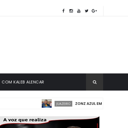
COM KALEB ALENCAR
ZONZ AZUL EM JUAZEIRO: IMPLAN
JUAZEIRO