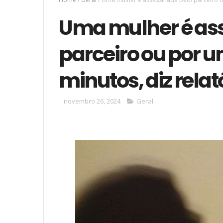
Uma mulher é as
parceiro ou por u
minutos, diz rela
novembro 26, 2024
Geral