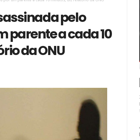
sassinada pelo
m parente a cada 10
tório da ONU