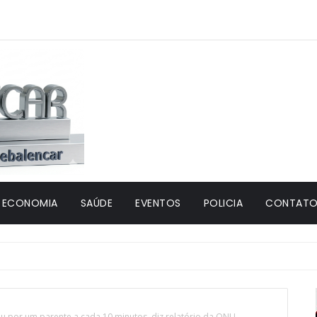
ECONOMIA
SAÚDE
EVENTOS
POLICIA
CONTATO 
u por um parente a cada 10 minutos, diz relatório da ONU