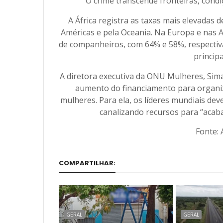
"O crime transcende fronteiras, condi
A África registra as taxas mais elevadas d
Américas e pela Oceania. Na Europa e nas A
de companheiros, com 64% e 58%, respectiva
princip
A diretora executiva da ONU Mulheres, Sima
aumento do financiamento para organiz
mulheres. Para ela, os líderes mundiais d
canalizando recursos para “acaba
Fonte: 
COMPARTILHAR:
GERAL
GERAL