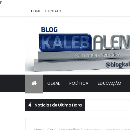
F
HOME
CONTATO
GERAL
POLÍTICA
EDUCAÇÃO
Notícias de Última Hora
Home
/
Geral
/
Uma mulher é assassinada pelo parceiro o