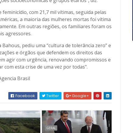
ções socioeconômicas e grupos etários”, diz.
e feminicídio, com 21,7 mil vítimas, seguida pelas
méricas, a maioria das mulheres mortas foi vítima
mente. Em outras regiões, os familiares foram os
ais agressores.
 Bahous, pediu uma “cultura de tolerância zero” e
ações e órgãos que defendem os direitos das
evem agir com urgência, renovando compromissos e
r com esta crise de uma vez por todas".
Agencia Brasil
Facebook
Twitter
Google+
GERAL