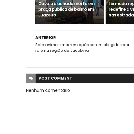
Cavalo é achado morto em
Lei muda reg
praça pública de bairro em
redefine a 
Juazeiro
nas estrada
ANTERIOR
Sete animais morrem após serem atingidos por
raio na região de Jacobina
POST
COMMENT
Nenhum comentário