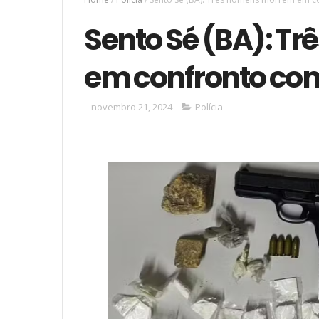
Sento Sé (BA): T
em confronto com
novembro 21, 2024
Polícia