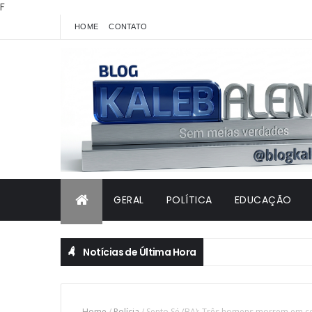
F
HOME
CONTATO
GERAL
POLÍTICA
EDUCAÇÃO
Notícias de Última Hora
Home
/
Polícia
/
Sento Sé (BA): Três homens morrem em co