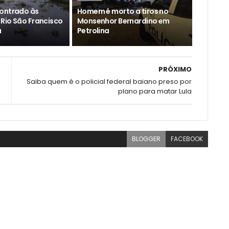
ontrado às
Homem é morto a tiros no
Rio São Francisco
Monsenhor Bernardino em
a
Petrolina
PRÓXIMO
Saiba quem é o policial federal baiano preso por
plano para matar Lula
BLOGGER
FACEBOOK