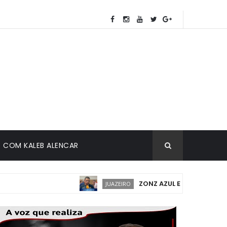
COM KALEB ALENCAR
ZONZ AZUL EM JUAZEIRO: IMPL
JUAZEIRO