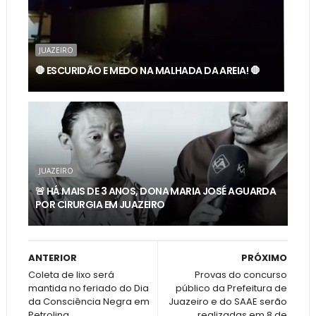
JUAZEIRO
🛑 ESCURIDÃO E MEDO NA MALHADA DA AREIA! 🛑
JUAZEIRO
🚨 HÁ MAIS DE 3 ANOS, DONA MARIA JOSÉ AGUARDA
POR CIRURGIA EM JUAZEIRO
ANTERIOR
PRÓXIMO
Coleta de lixo será
Provas do concurso
mantida no feriado do Dia
público da Prefeitura de
da Consciência Negra em
Juazeiro e do SAAE serão
Petrolina
realizadas em 8 de