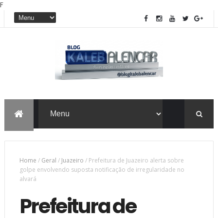
F
Home
/
Geral
/
Juazeiro
/
Prefeitura de Juazeiro alerta sobre
golpe envolvendo suposta notificação de irregularidade no
alvará
Prefeitura de