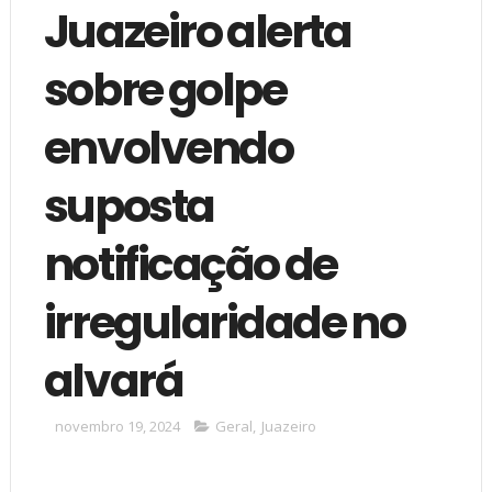
Juazeiro alerta
sobre golpe
envolvendo
suposta
notificação de
irregularidade no
alvará
novembro 19, 2024
Geral
,
Juazeiro