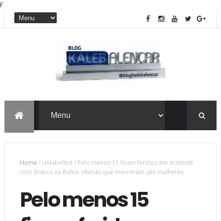
F
Home
/
Unlabelled
/
Pelo menos 15 ficam feridos em acidente
com ônibus na Bahia; vítimas que morreram são mulheres
Pelo menos 15