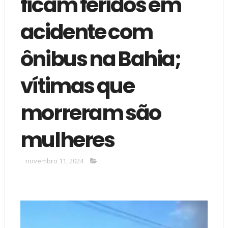
ficam feridos em
acidente com
ônibus na Bahia;
vítimas que
morreram são
mulheres
novembro 11, 2024