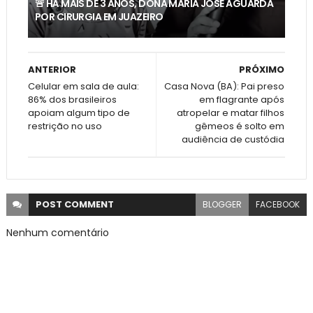
🚨 HÁ MAIS DE 3 ANOS, DONA MARIA JOSÉ AGUARDA
POR CIRURGIA EM JUAZEIRO
ANTERIOR
PRÓXIMO
Celular em sala de aula:
Casa Nova (BA): Pai preso
86% dos brasileiros
em flagrante após
apoiam algum tipo de
atropelar e matar filhos
restrição no uso
gêmeos é solto em
audiência de custódia
POST
COMMENT
BLOGGER
FACEBOOK
Nenhum comentário