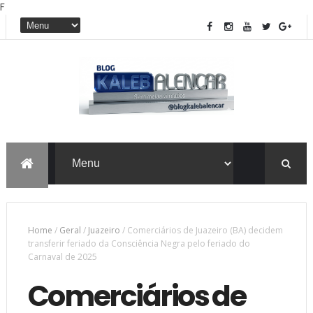
F
Home
/
Geral
/
Juazeiro
/
Comerciários de Juazeiro (BA) decidem
transferir feriado da Consciência Negra pelo feriado do
Carnaval de 2025
Comerciários de