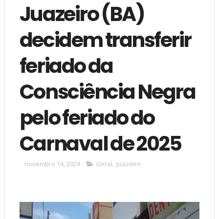
Juazeiro (BA)
decidem transferir
feriado da
Consciência Negra
pelo feriado do
Carnaval de 2025
novembro 14, 2024
Geral
,
Juazeiro