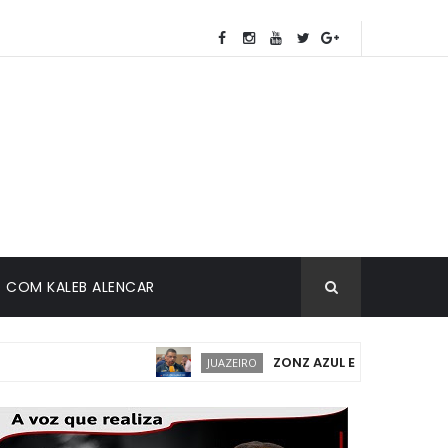
COM KALEB ALENCAR
ZONZ AZUL EM JUAZEIRO: IMPLA
JUAZEIRO