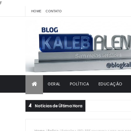
F
HOME
CONTATO
GERAL
POLÍTICA
EDUCAÇÃO
Notícias de Última Hora
Home
/
Polícia
/
Petrolina (PE): PRF recupera carro que po