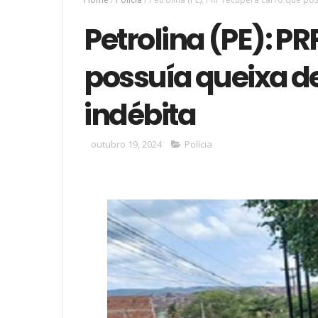
Petrolina (PE): P
possuía queixa d
indébita
outubro 19, 2024
Polícia