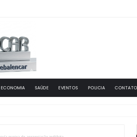
ECONOMIA
SAÚDE
EVENTOS
POLICIA
CONTATO 
ssuía queixa de apropriação indébita