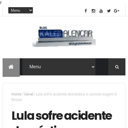
F
Home
/
Geral
/
Lula sofre acidente doméstico e cancela viagem à
Rússia
Lula sofre acidente