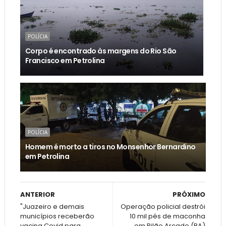
POLÍCIA
Corpo é encontrado às margens do Rio São
Francisco em Petrolina
POLÍCIA
Homem é morto a tiros no Monsenhor Bernardino
em Petrolina
ANTERIOR
PRÓXIMO
"Juazeiro e demais
Operação policial destrói
municípios receberão
10 mil pés de maconha
vacina Covid para
em Pilão Arcado (BA)