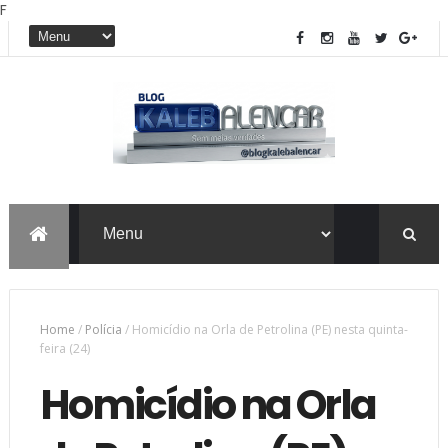
F
Home
/
Polícia
/
Homicídio na Orla de Petrolina (PE) nesta quinta-
feira (24)
Homicídio na Orla