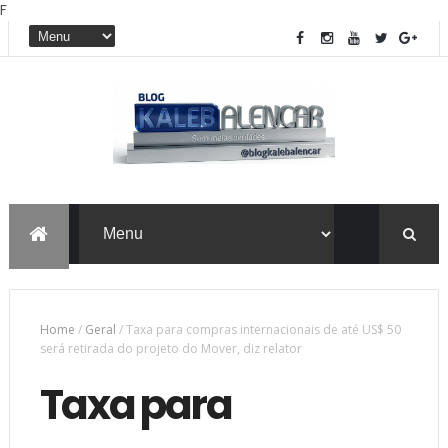
F
Home
/
Geral
/
Taxa para compras internacionais de até US$ 50
será retirada do projeto do Mover, diz relator
Taxa para