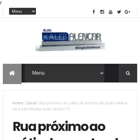
F
Home
/
Geral
/
Rua próximo ao pátio de eventos do José e Maria
será interditada nesta sexta (17)
Rua próximo ao