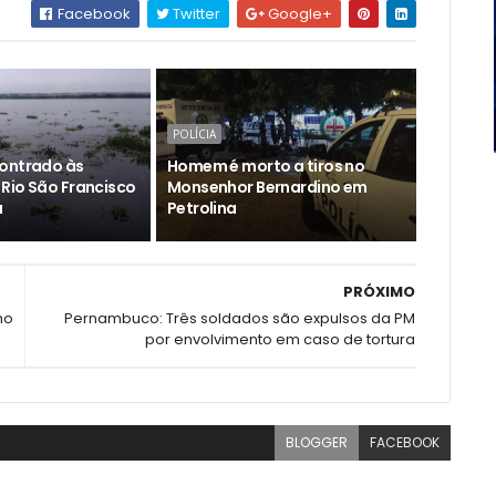
Facebook
Twitter
Google+
POLÍCIA
ontrado às
Homem é morto a tiros no
Rio São Francisco
Monsenhor Bernardino em
a
Petrolina
PRÓXIMO
ho
Pernambuco: Três soldados são expulsos da PM
por envolvimento em caso de tortura
BLOGGER
FACEBOOK