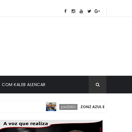
COM KALEB ALENCAR
ZONZ AZUL EM JUAZEIRO: IMPLA
JUAZEIRO