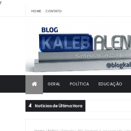
F
HOME
CONTATO
GERAL
POLÍTICA
EDUCAÇÃO
Notícias de Última Hora
Home
/
Polícia
/
Petrolina (PE): Homem é assassinado a tir