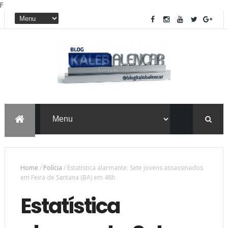
F
Home
/
Polícia
/
Estatística alarmante: Sete jovens assassinados
em Feira de Santana (BA) em 48h
Estatística