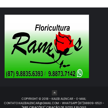
COPYRIGHT © 2018 - KALEB ALENCAR - E-MAIL:
CONTATO.KALEBALENCAR@GMAIL.COM - WHATSAPP (87)98809-6521
-
"NRF CRIAÇÕES" CRIAÇÃO DE SITES E BLOGS