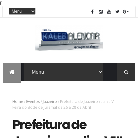
F
Home
/
Eventos
/
Juazeiro
/
Prefeitura de Juazeiro realiza VIII
Feira do Bode de Juremal de 26 a 28 de Abril
Prefeitura de