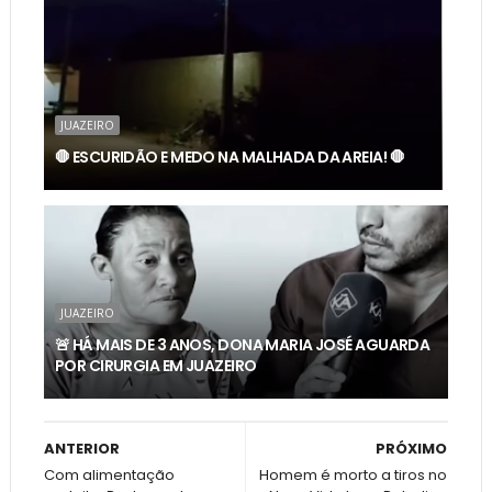
JUAZEIRO
🛑 ESCURIDÃO E MEDO NA MALHADA DA AREIA! 🛑
JUAZEIRO
🚨 HÁ MAIS DE 3 ANOS, DONA MARIA JOSÉ AGUARDA
POR CIRURGIA EM JUAZEIRO
ANTERIOR
PRÓXIMO
Com alimentação
Homem é morto a tiros no